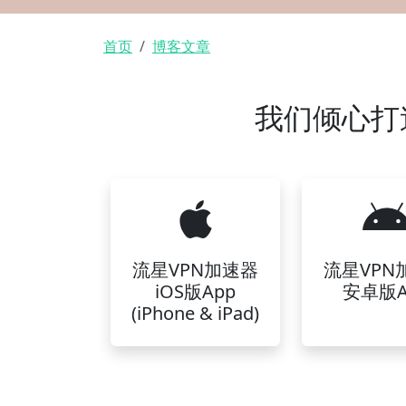
面包屑
首页
博客文章
我们倾心打
流星VPN加速器
流星VPN
iOS版App
安卓版A
(iPhone & iPad)