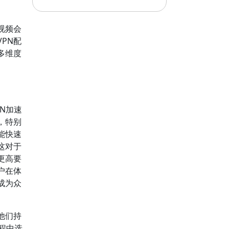
视频会
PN配
多维度
N加速
，特别
能快速
这对于
更高要
户在体
成为众
他们持
程中选