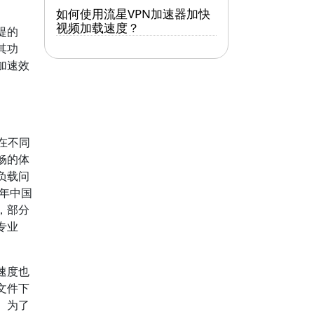
如何使用流星VPN加速器加快
视频加载速度？
提的
其功
加速效
在不同
畅的体
负载问
3年中国
，部分
专业
速度也
文件下
。为了