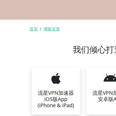
面包屑
首页
博客文章
我们倾心打
流星VPN加速器
流星VPN
iOS版App
安卓版A
(iPhone & iPad)