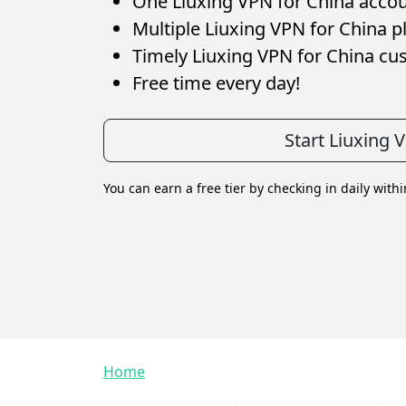
One Liuxing VPN for China accoun
Multiple Liuxing VPN for China pl
Timely Liuxing VPN for China cu
Free time every day!
Start Liuxing
You can earn a free tier by checking in daily with
Breadcrumb
Home