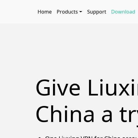
Skip to main content
Main navigation
Home
Products
Support
Download
Give Liux
China a tr