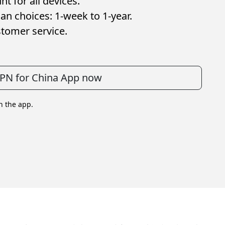
t for all devices.
an choices: 1-week to 1-year.
stomer service.
 VPN for China App now
in the app.